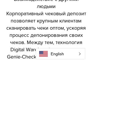
людьми
Корпоративный чековый депозит
позволяет крупным клиентам
сканировать чеки оптом, ускоряя
процесс депонирования своих
чеков. Между тем, технология
Digital Warehousing позволяет
English
Genie-Checks обрабатывать чеки
с датой более поздней даты.
Bank-Genie Pte Ltd
Asia Square Tower 2
12 Marina View, #11-01
Singapore 018961
info@bank-genie.com