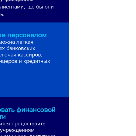
клиентами, где бы они
ь.
ие персоналом
можна легкая
ех банковских
ключая кассиров,
ицеров и кредитных
вать финансовой
ти
ится предоставить
 учреждениям