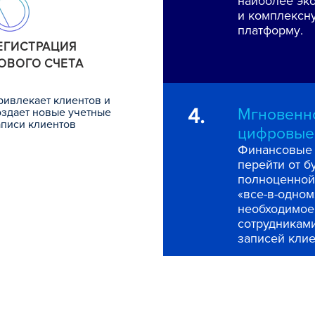
наиболее эк
и комплексн
платформу.
ЕГИСТРАЦИЯ
ОВОГО СЧЕТА
ривлекает клиентов и
4.
Мгновенн
оздает новые учетные
аписи клиентов
цифровые
Финансовые 
перейти от 
полноценной
«все-в-одном
необходимое
сотрудниками
записей клие