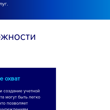
луг.
жности
е охват
и создание учетной
та могут быть легко
что позволяет
 учреждениям