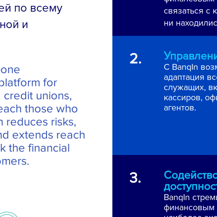
ей по всему
связаться с 
ной и
ни находилис
Управлен
2.
С BanqIn воз
n-one
адаптация вс
latform for
служащих, в
, credit unions,
кассиров, оф
 reach those who
агентов.
 reduces risks,
and extends reach
 the financial
tomers.
Содейство
3.
доступнос
BanqIn стрем
финансовым