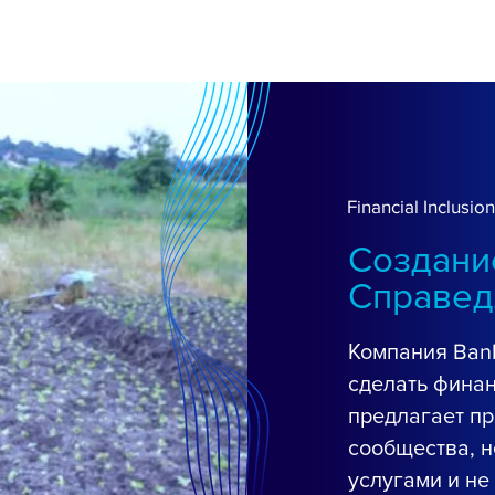
О нас
Преодоление
Platform
Решения
Financial Inclusion
Создани
Справед
Компания Ban
сделать фина
предлагает п
сообщества, 
услугами и н