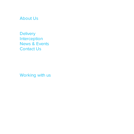
About Us
Advisory Board
Management Team
Delivery
Interception
News & Events
Contact Us
Working with us
Culture
Careers