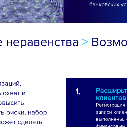
банковских ус
 неравенства
>
Возмо
заций,
Расширьт
1.
 охват и
клиентов
овысить
Регистрация 
ь риски, набор
записи клиен
выполнены, 
может сделать
финансовым