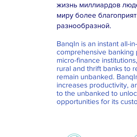
жизнь миллиардов люд
миру более благоприят
разнообразной.
BanqIn is an instant all-i
comprehensive banking p
micro-finance institutions
rural and thrift banks to
remain unbanked. BanqIn
increases productivity, 
to the unbanked to unlock
opportunities for its cus