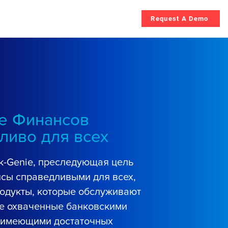
Request A Demo
Поставка
Поставка
More
е Финансов
ливо для всех
k-Genie, преследующая цель
нсы справедливыми для всех,
родукты, которые обслуживают
не охваченные банковскими
е имеющими достаточных