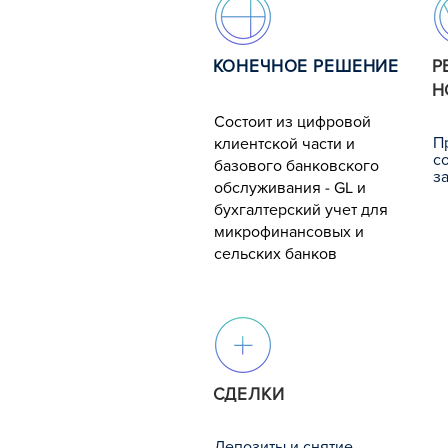
КОНЕЧНОЕ РЕШЕНИЕ
Р
Н
Состоит из цифровой
П
клиентской части и
с
базового банковского
з
обслуживания - GL и
бухгалтерский учет для
микрофинансовых и
сельских банков
СДЕЛКИ
Депозиты и снятие