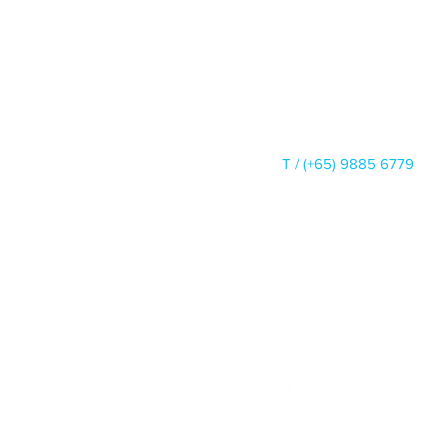
Bank-Genie Pte Ltd
Asia Square Tower 2
12 Marina View, #11-01
Singapore 018961
info@bank-genie.com
T /
(+65) 9885 6779