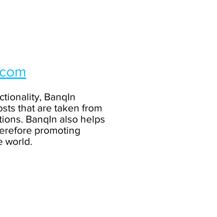
.com
ctionality, BanqIn
sts that are taken from
ations. BanqIn also helps
erefore promoting
he world.