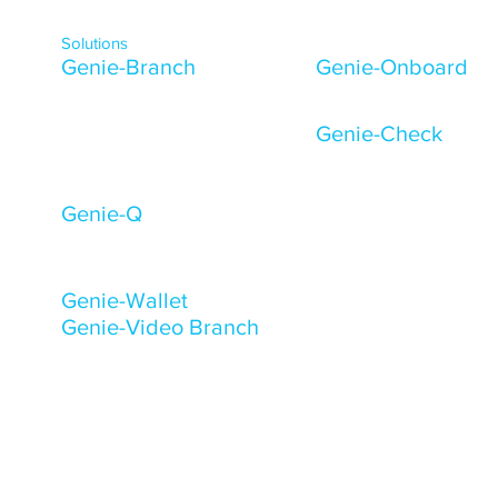
Solutions
Genie-Branch
Genie-Onboard
Agency banking
eKYC
Digital field application
Kiosk banking
Genie-Check
Retail front office automation
Mobile check deposit
Popup branches
Corporate check deposit
Digital warehousing
Genie-Q
Queue management
Digital lobby management
Genie-Wallet
Genie-Video Branch