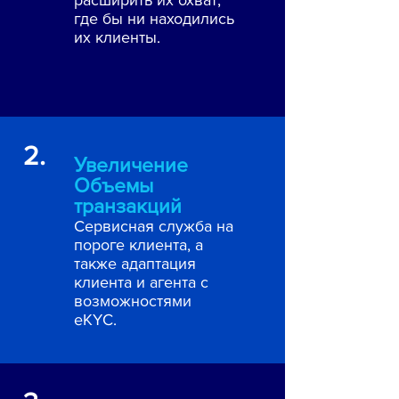
расширить их охват,
где бы ни находились
их клиенты.
2.
Увеличение
Объемы
транзакций
Сервисная служба на
пороге клиента, а
также адаптация
клиента и агента с
возможностями
eKYC.