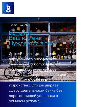
Genie-Branch
Быть где
Ваш клиент
Нуждается в тебе
Genie-Branch - это решение для
виртуального внеофисного
банковского обслуживания с
помощью кассира, которое
можно развернуть локально или
на личных мобильных
устройствах. Это расширяет
сферу деятельности банка без
дорогостоящей установки в
обычном режиме.