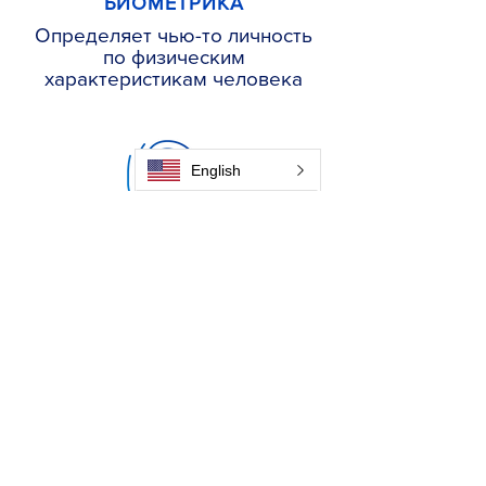
БИОМЕТРИКА
Определяет чью-то личность
по физическим
характеристикам человека
English
OTP
Защищает транзакции с
помощью автоматически
генерируемого одноразового
пароля
Почему Genie-Branch?
Расстояние - одно из