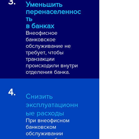
3.
Уменьшить
перенаселеннос
ть
в банках
Внеофисное
банковское
обслуживание не
требует, чтобы
транзакции
происходили внутри
отделения банка.
4.
Снизить
эксплуатационн
ые расходы
При внеофисном
банковском
обслуживании